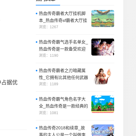
热血传奇霸者大厅挂机脚
。
本_热血传奇sf霸者大厅挂
机脚本是一种自动战斗脚
浏览：1267
本，它可以
热血传奇霸气选手名单女_
热血传奇是一款备受欢迎
的游戏，游戏中有许多优
浏览：1190
秀的选手。
热血传奇霸者之刃暗藏属
性_它拥有比其他任何武器
中占据优
更高的攻击力，初始重量
浏览：1189
也比其他武器
热血传奇霸气角色名字大
全_热血传奇是一款经典的
网络游戏，游戏中有许多
浏览：1081
霸气的角色名
热血传奇2018和续章_故
事的主人公是一个叫做李