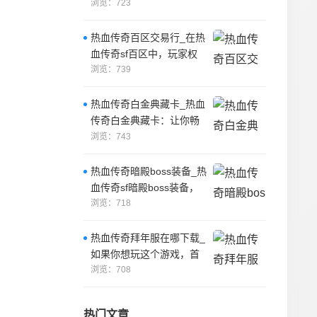
是许多人都会遇到的情
浏览：723
况。
热血传奇百区交易行_在热
血传奇sf百区中，玩家权
益需要得到充分保护。
浏览：739
热血传奇白金典藏卡_热血
传奇白金典藏卡：让你畅
玩传奇世界！
浏览：743
热血传奇暗殿boss装备_热
血传奇sf暗殿boss装备，
是游戏中非常令人期待的
浏览：718
装
热血传奇拜年服在哪下载_
如果你想玩这个游戏，首
先需要找到一个好的网站
浏览：708
来下载。
热门文章