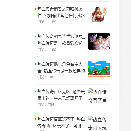
本，它可以
热血传奇霸者之刃暗藏属
性_它拥有比其他任何武器
更高的攻击力，初始重量
浏览：1189
也比其他武器
热血传奇霸气选手名单女_
热血传奇是一款备受欢迎
的游戏，游戏中有许多优
浏览：1190
秀的选手。
热血传奇霸气角色名字大
全_热血传奇是一款经典的
网络游戏，游戏中有许多
浏览：1081
霸气的角色名
热血传奇百区鬼区_这些玩
家中的一些人已经离开了
游戏，去寻找新的挑战和
浏览：754
机会。
热血传奇百区玩不了_热血
传奇sf百区玩不了，可能