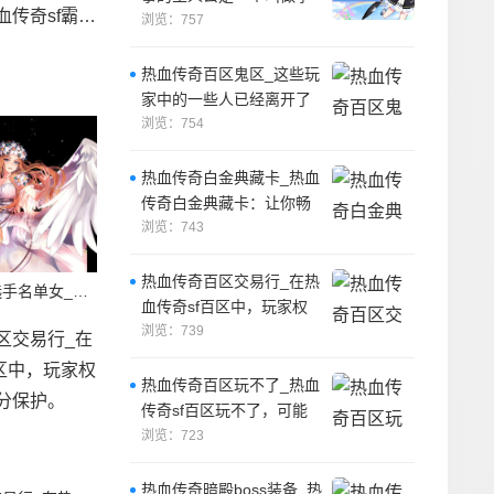
自动战斗脚本，它可以
宇的年轻战士，他从小就
浏览：757
热爱战斗，
热血传奇百区鬼区_这些玩
家中的一些人已经离开了
游戏，去寻找新的挑战和
浏览：754
机会。
热血传奇白金典藏卡_热血
传奇白金典藏卡：让你畅
玩传奇世界！
浏览：743
热血传奇百区交易行_在热
热血传奇霸气选手名单女_热血传奇是一款备受欢迎的游戏，游戏中有许多优秀的选手。
血传奇sf百区中，玩家权
益需要得到充分保护。
浏览：739
热血传奇百区玩不了_热血
传奇sf百区玩不了，可能
是许多人都会遇到的情
浏览：723
况。
热血传奇暗殿boss装备_热