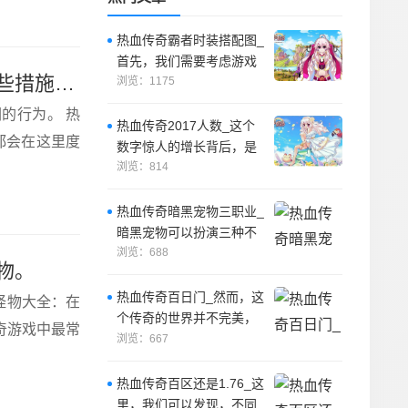
热血传奇霸者时装搭配图_
首先，我们需要考虑游戏
热血传奇百区贴_对于这些玩家，游戏管理员采取了一些措施来遏制他们的行为。
中的需要。
浏览：1175
的行为。 热
热血传奇2017人数_这个
都会在这里度
数字惊人的增长背后，是
玩家们对于一款经典的游
浏览：814
戏的热爱，
热血传奇暗黑宠物三职业_
暗黑宠物可以扮演三种不
同的角色，分别是战士的
浏览：688
物。
防御辅助、法
热血传奇百日门_然而，这
怪物大全：在
个传奇的世界并不完美，
奇游戏中最常
因为其中存在着一些邪恶
浏览：667
的力量，这些
热血传奇百区还是1.76_这
里，我们可以发现，不同