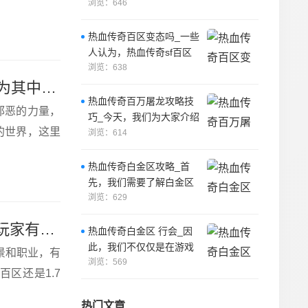
怪物。
浏览：646
热血传奇百区变态吗_一些
人认为，热血传奇sf百区
并不变态，因为游戏中仍
浏览：638
然有许多挑
热血传奇百日门_然而，这个传奇的世界并不完美，因为其中存在着一些邪恶的力量，这些
热血传奇百万屠龙攻略技
邪恶的力量，
巧_今天，我们为大家介绍
的世界，这里
一下热血传奇sf百万屠龙
浏览：614
攻略技巧，
热血传奇白金区攻略_首
先，我们需要了解白金区
的游戏规则和玩法。
浏览：629
热血传奇百区还是1.76_这里，我们可以发现，不同的玩家有着不同的背景和职业，有
热血传奇白金区 行会_因
此，我们不仅仅是在游戏
背景和职业，有
中追求胜利和成就，我们
浏览：569
百区还是1.7
更注重与其他
热门文章