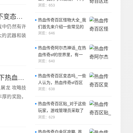
的玩家有着不同的背景和
浏览：653
职业，有
热血传奇百区变态吗_一些人认为，热血传奇sf百区并不变态，因为游戏中仍然有许多挑
热血传奇百区怪物大全_我
游戏中仍然有许
们首先来介绍一些常见的
怪物。
浏览：646
大的武器和装
热血传奇阿尔杰神话_在热
血传奇sf的世界里，有一
个被遗忘的传奇故事，它
浏览：640
关于一个勇
热血传奇百区变态吗_一些
热血传奇百万屠龙攻略技巧_今天，我们为大家介绍一下热血传奇sf百万屠龙攻略技巧，
人认为，热血传奇sf百区
 屠龙 攻略技
并不变态，因为游戏中仍
浏览：638
然有许多挑
得丰厚的奖励，
热血传奇百区贴_对于这些
玩家，游戏管理员采取了
一些措施来遏制他们的行
浏览：629
为。
热血传奇白金区攻略_首