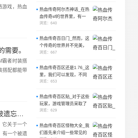
网络游戏，热血
热血传奇阿尔杰神话_在热
血传奇sf的世界里，有一
个被遗忘的传奇故事，它
浏览：640
关于一个勇
热血传奇百日门_然而，这
个传奇的世界并不完美，
的需要。
因为其中存在着一些邪恶
浏览：667
的力量，这些
f霸者时装搭
热血传奇百区还是1.76_这
装搭配都能带
里，我们可以发现，不同
的玩家有着不同的背景和
浏览：653
职业，有
热血传奇百区贴_对于这些
玩家，游戏管理员采取了
一些措施来遏制他们的行
浏览：629
热血传奇阿尔杰神话_在热血传奇sf的世界里，有一个被遗忘的传奇故事，它关于一个勇
为。
，它关于一个
热血传奇百区怪物大全_我
们首先来介绍一些常见的
里，有一个被遗