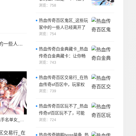
宇的年轻战士，他从小就
浏览：758
热爱战斗，
热血传奇百区鬼区_这些玩
家中的一些人已经离开了
游戏，去寻找新的挑战和
浏览：754
机会。
新的挑战和机会。
热血传奇白金典藏卡_热血
传奇白金典藏卡：让你畅
玩传奇世界！
浏览：743
热血传奇百区交易行_在热
血传奇sf百区中，玩家权
益需要得到充分保护。
浏览：739
热血传奇百区玩不了_热血
传奇sf百区玩不了，可能
热血传奇霸气选手名单女_热血传奇是一款备受欢迎的游戏，游戏中有许多优秀的选手。
是许多人都会遇到的情
浏览：724
况。
热血传奇暗殿boss装备_热