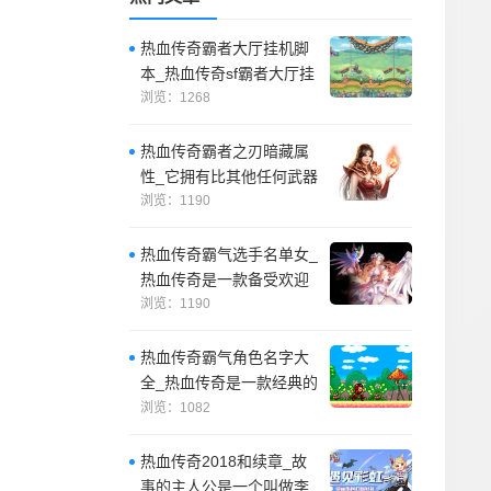
热血传奇霸者大厅挂机脚
本_热血传奇sf霸者大厅挂
机脚本是一种自动战斗脚
浏览：1268
本，它可以
热血传奇霸者之刃暗藏属
性_它拥有比其他任何武器
更高的攻击力，初始重量
浏览：1190
也比其他武器
热血传奇霸气选手名单女_
热血传奇是一款备受欢迎
的游戏，游戏中有许多优
浏览：1190
秀的选手。
热血传奇霸气角色名字大
全_热血传奇是一款经典的
网络游戏，游戏中有许多
浏览：1082
霸气的角色名
热血传奇2018和续章_故
事的主人公是一个叫做李