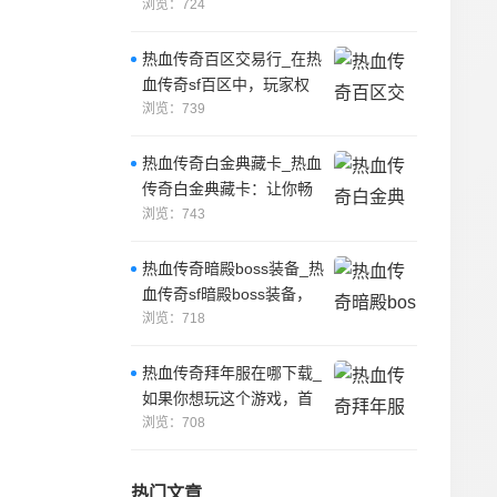
是许多人都会遇到的情
浏览：724
况。
热血传奇百区交易行_在热
血传奇sf百区中，玩家权
益需要得到充分保护。
浏览：739
热血传奇白金典藏卡_热血
传奇白金典藏卡：让你畅
玩传奇世界！
浏览：743
热血传奇暗殿boss装备_热
血传奇sf暗殿boss装备，
是游戏中非常令人期待的
浏览：718
装
热血传奇拜年服在哪下载_
如果你想玩这个游戏，首
先需要找到一个好的网站
浏览：708
来下载。
热门文章