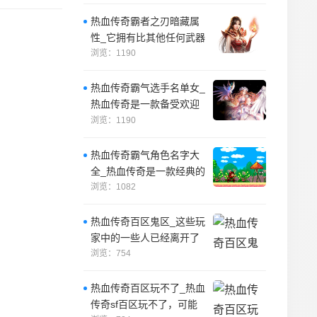
本，它可以
热血传奇霸者之刃暗藏属
性_它拥有比其他任何武器
更高的攻击力，初始重量
浏览：1190
也比其他武器
热血传奇霸气选手名单女_
热血传奇是一款备受欢迎
的游戏，游戏中有许多优
浏览：1190
秀的选手。
热血传奇霸气角色名字大
全_热血传奇是一款经典的
网络游戏，游戏中有许多
浏览：1082
霸气的角色名
热血传奇百区鬼区_这些玩
家中的一些人已经离开了
游戏，去寻找新的挑战和
浏览：754
机会。
热血传奇百区玩不了_热血
传奇sf百区玩不了，可能